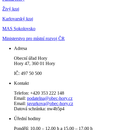
Živý kraj
Karlovarský kraj
MAS Sokolovsko
Ministerstvo pro místní rozvoj ČR
Adresa
Obecní úřad Hory
Hory 47, 360 01 Hory
IČ: 497 50 500
Kontakt
Telefon: +420 353 222 148
Email:
podatelna@obec-hory.cz
Email:
javurkova@obec-hory.cz
Datová schránka: nw4b5p4
Úřední hodiny
Pondělí: 10.00 – 12.00 h a 15.00 – 17.00 h