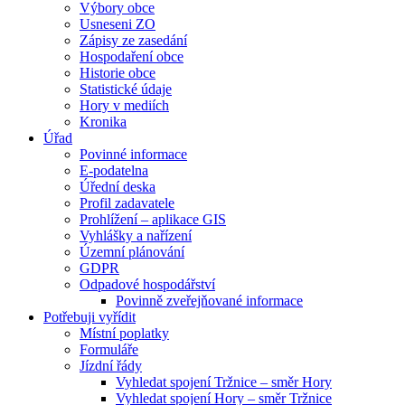
Výbory obce
Usneseni ZO
Zápisy ze zasedání
Hospodaření obce
Historie obce
Statistické údaje
Hory v mediích
Kronika
Úřad
Povinné informace
E-podatelna
Úřední deska
Profil zadavatele
Prohlížení – aplikace GIS
Vyhlášky a nařízení
Územní plánování
GDPR
Odpadové hospodářství
Povinně zveřejňované informace
Potřebuji vyřídit
Místní poplatky
Formuláře
Jízdní řády
Vyhledat spojení Tržnice – směr Hory
Vyhledat spojení Hory – směr Tržnice