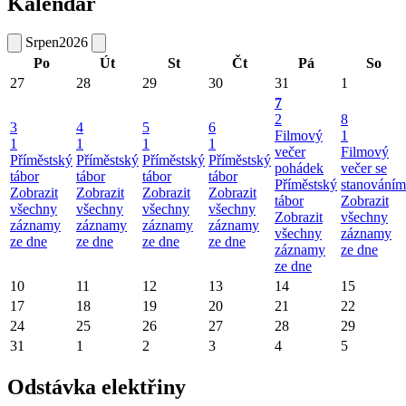
Kalendář
Srpen
2026
Po
Út
St
Čt
Pá
So
27
28
29
30
31
1
7
2
8
3
4
5
6
Filmový
1
1
1
1
1
večer
Filmový
Příměstský
Příměstský
Příměstský
Příměstský
pohádek
večer se
tábor
tábor
tábor
tábor
Příměstský
stanováním
Zobrazit
Zobrazit
Zobrazit
Zobrazit
tábor
Zobrazit
všechny
všechny
všechny
všechny
Zobrazit
všechny
záznamy
záznamy
záznamy
záznamy
všechny
záznamy
ze dne
ze dne
ze dne
ze dne
záznamy
ze dne
ze dne
10
11
12
13
14
15
17
18
19
20
21
22
24
25
26
27
28
29
31
1
2
3
4
5
Odstávka elektřiny