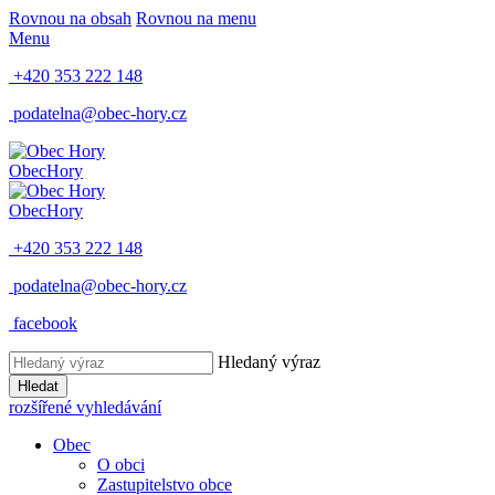
Rovnou na obsah
Rovnou na menu
Menu
+420 353 222 148
podatelna@obec-hory.cz
Obec
Hory
Obec
Hory
+420 353 222 148
podatelna@obec-hory.cz
facebook
Hledaný výraz
Hledat
rozšířené vyhledávání
Obec
O obci
Zastupitelstvo obce