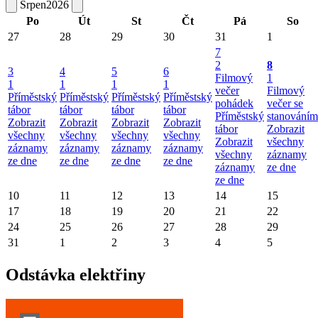
Srpen
2026
Po
Út
St
Čt
Pá
So
27
28
29
30
31
1
7
2
8
3
4
5
6
Filmový
1
1
1
1
1
večer
Filmový
Příměstský
Příměstský
Příměstský
Příměstský
pohádek
večer se
tábor
tábor
tábor
tábor
Příměstský
stanováním
Zobrazit
Zobrazit
Zobrazit
Zobrazit
tábor
Zobrazit
všechny
všechny
všechny
všechny
Zobrazit
všechny
záznamy
záznamy
záznamy
záznamy
všechny
záznamy
ze dne
ze dne
ze dne
ze dne
záznamy
ze dne
ze dne
10
11
12
13
14
15
17
18
19
20
21
22
24
25
26
27
28
29
31
1
2
3
4
5
Odstávka elektřiny