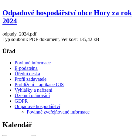
Odpadové hospodářství obce Hory za rok
2024
odpady_2024.pdf
Typ souboru: PDF dokument, Velikost: 135,42 kB
Úřad
Povinné informace
E-podatelna
Úřední deska
Profil zadavatele
Prohlížení – aplikace GIS
Vyhlášky a nařízení
Územní plánování
GDPR
Odpadové hospodářství
Povinně zveřejňované informace
Kalendář