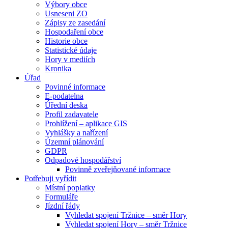
Výbory obce
Usneseni ZO
Zápisy ze zasedání
Hospodaření obce
Historie obce
Statistické údaje
Hory v mediích
Kronika
Úřad
Povinné informace
E-podatelna
Úřední deska
Profil zadavatele
Prohlížení – aplikace GIS
Vyhlášky a nařízení
Územní plánování
GDPR
Odpadové hospodářství
Povinně zveřejňované informace
Potřebuji vyřídit
Místní poplatky
Formuláře
Jízdní řády
Vyhledat spojení Tržnice – směr Hory
Vyhledat spojení Hory – směr Tržnice