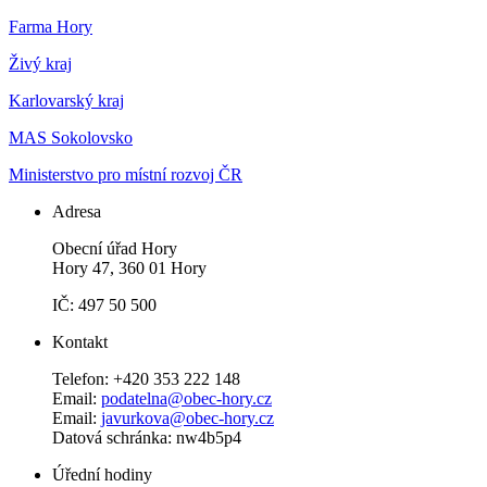
Farma Hory
Živý kraj
Karlovarský kraj
MAS Sokolovsko
Ministerstvo pro místní rozvoj ČR
Adresa
Obecní úřad Hory
Hory 47, 360 01 Hory
IČ: 497 50 500
Kontakt
Telefon: +420 353 222 148
Email:
podatelna@obec-hory.cz
Email:
javurkova@obec-hory.cz
Datová schránka: nw4b5p4
Úřední hodiny