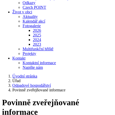
Odkazy
Czech POINT
Život v obci
Aktuality
Kalendář akcí
Fotogalerie
2026
2025
2024
2023
Multifunkční hřiště
Projekty
Kontakt
Kontaktní informace
Napište nám
Úvodní stránka
Úřad
Odpadové hospodářství
Povinně zveřejňované informace
Povinně zveřejňované
informace