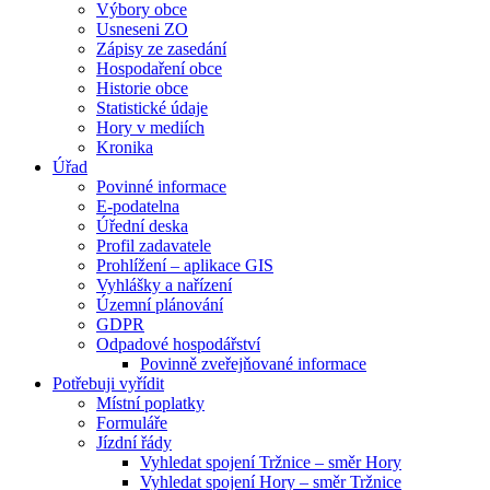
Výbory obce
Usneseni ZO
Zápisy ze zasedání
Hospodaření obce
Historie obce
Statistické údaje
Hory v mediích
Kronika
Úřad
Povinné informace
E-podatelna
Úřední deska
Profil zadavatele
Prohlížení – aplikace GIS
Vyhlášky a nařízení
Územní plánování
GDPR
Odpadové hospodářství
Povinně zveřejňované informace
Potřebuji vyřídit
Místní poplatky
Formuláře
Jízdní řády
Vyhledat spojení Tržnice – směr Hory
Vyhledat spojení Hory – směr Tržnice