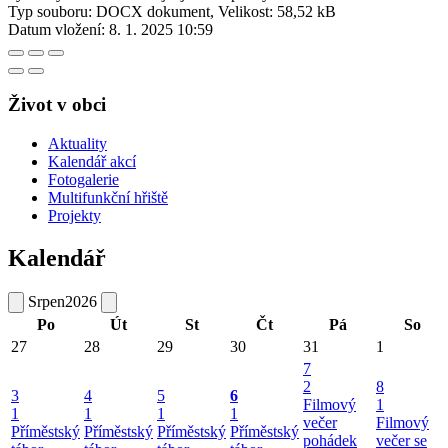
Typ souboru: DOCX dokument, Velikost: 58,52 kB
Datum vložení:
8. 1. 2025 10:59
Život v obci
Aktuality
Kalendář akcí
Fotogalerie
Multifunkční hřiště
Projekty
Kalendář
Srpen
2026
Po
Út
St
Čt
Pá
So
27
28
29
30
31
1
7
2
8
3
4
5
6
Filmový
1
1
1
1
1
večer
Filmový
Příměstský
Příměstský
Příměstský
Příměstský
pohádek
večer se