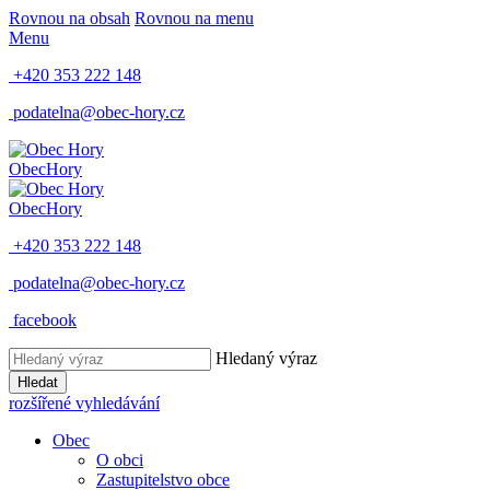
Rovnou na obsah
Rovnou na menu
Menu
+420 353 222 148
podatelna@obec-hory.cz
Obec
Hory
Obec
Hory
+420 353 222 148
podatelna@obec-hory.cz
facebook
Hledaný výraz
Hledat
rozšířené vyhledávání
Obec
O obci
Zastupitelstvo obce