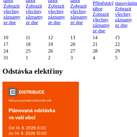
tábor
tábor
tábor
tábor
Příměstský
stanováním
Zobrazit
Zobrazit
Zobrazit
Zobrazit
tábor
Zobrazit
všechny
všechny
všechny
všechny
Zobrazit
všechny
záznamy
záznamy
záznamy
záznamy
všechny
záznamy
ze dne
ze dne
ze dne
ze dne
záznamy
ze dne
ze dne
10
11
12
13
14
15
17
18
19
20
21
22
24
25
26
27
28
29
31
1
2
3
4
5
Odstávka elektřiny